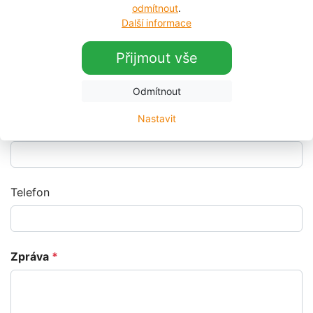
odmítnout
.
Pošlete nám poptávku
Další informace
Přijmout vše
Jméno a příjmení
*
Odmítnout
Nastavit
E-mail
*
Telefon
Zpráva
*