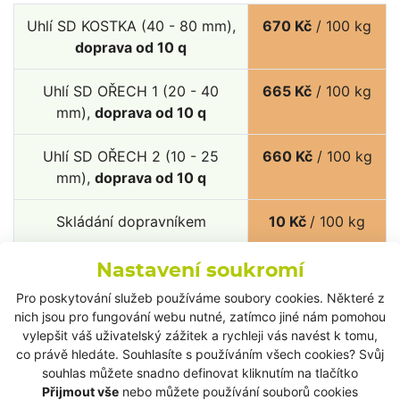
Uhlí SD KOSTKA (40 - 80 mm),
670 Kč
/ 100 kg
doprava od 10 q
Uhlí SD OŘECH 1 (20 - 40
665 Kč
/ 100 kg
mm),
doprava od 10 q
Uhlí SD OŘECH 2 (10 - 25
660 Kč
/ 100 kg
mm),
doprava od 10 q
Skládání dopravníkem
10 Kč
/ 100 kg
Nastavení soukromí
Uvedená cena je včetně
Ceny jsou
dopravy do 30 km.
uvedeny
Pro poskytování služeb používáme soubory cookies. Některé z
Doprava v rámci tarifních
včetně DPH.
nich jsou pro fungování webu nutné, zatímco jiné nám pomohou
pásem nad 30 km: 30 Kč/1 km.
vylepšit váš uživatelský zážitek a rychleji vás navést k tomu,
Počítá se cesta tam a zpět.
co právě hledáte. Souhlasíte s používáním všech cookies? Svůj
souhlas můžete snadno definovat kliknutím na tlačítko
Přijmout vše
nebo můžete používání souborů cookies