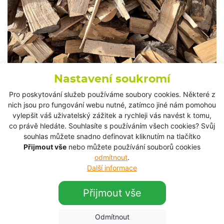
Nastavení soukromí
Pošlete nám poptávku
Pro poskytování služeb používáme soubory cookies. Některé z
nich jsou pro fungování webu nutné, zatímco jiné nám pomohou
vylepšit váš uživatelský zážitek a rychleji vás navést k tomu,
Jméno a příjmení
*
co právě hledáte. Souhlasíte s používáním všech cookies? Svůj
souhlas můžete snadno definovat kliknutím na tlačítko
Přijmout vše
nebo můžete používání souborů cookies
odmítnout
.
Další informace
E-mail
*
Přijmout vše
Telefon
Odmítnout